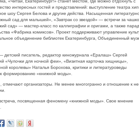
а, «Читай, Екатеринбург!» станет местом, где можно отдохнуть с
ство интересных гостей и представлений: выступление театра хип
ное шоу Сергея Белова и другие действа. Насыщенная литературн
жный сад для малышей», «Завтрак со звездой» — встречи за чашк
кий сад» — мастер-класс по каллиграфии и оригами, а также пара
ьства «Фабрика комиксов». Проект поддерживают управление куль
альное объединение библиотек Екатеринбурга, Объединенный муз
 — детский писатель, редактор киножурнала «Ералаш» Сергей
ий «Чулочки для ночной феи», «Визитная карточка хищницы»,
рной королевы» Наталья Борохова, критики и литературоведы
ен к формированию «книжной моды».
 отмечают организаторы. Не менее многогранно и отношение к н
ии.
 встреча, посвященная феномену «книжной моды». Свое мнение
.