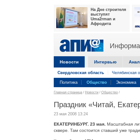
На Дне строителя
выступят
Uma2rman и
Афродита
Информац
Новости
Интервью
Анал
Свердловская область
Челябинская о
Политика
Общество
Экономика
Главная страница
/
Новости
/
Общество
/
Праздник «Читай, Екате
23 мая 2008 13:24
ЕКАТЕРИНБУРГ. 23 мая.
Масштабная лит
сквере. Там состоится ставший уже трад