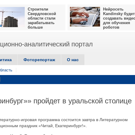
Строители
Нейросеть
Свердловской
Kandinsky будет
области стали
создавать виде
зарабатывать
для обучения
больше
роботов
ионно-аналитический портал
итика
Фоторепортаж
О нас
бласть
ринбург»» пройдет в уральской столице
ературно-игровая программа состоится завтра в Литературном
иционным праздник «Читай, Екатеринбург!».