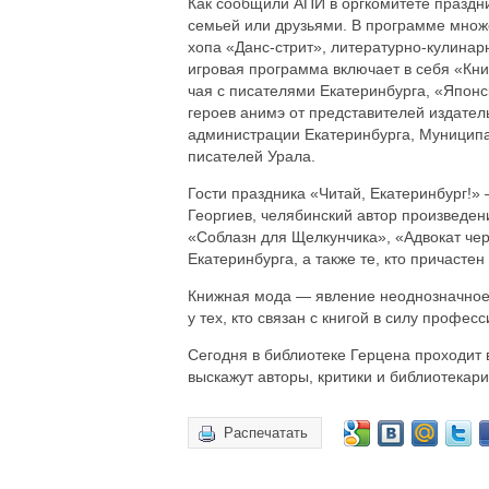
Как сообщили АПИ в оргкомитете праздник
семьей или друзьями. В программе множе
хопа «Данс-стрит», литературно-кулинар
игровая программа включает в себя «Кни
чая с писателями Екатеринбурга, «Японс
героев анимэ от представителей издател
администрации Екатеринбурга, Муницип
писателей Урала.
Гости праздника «Читай, Екатеринбург!»
Георгиев, челябинский автор произведен
«Соблазн для Щелкунчика», «Адвокат че
Екатеринбурга, а также те, кто причаст
Книжная мода — явление неоднозначное,
у тех, кто связан с книгой в силу професс
Сегодня в библиотеке Герцена проходит
выскажут авторы, критики и библиотекари
Распечатать