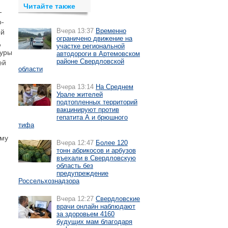
Читайте также
-
о-
Вчера 13:37
Временно
ой
ограничено движение на
д
участке региональной
туры
автодороги в Артемовском
районе Свердловской
ей
области
Вчера 13:14
На Среднем
Урале жителей
подтопленных территорий
вакцинируют против
гепатита А и брюшного
тифа
ему
Вчера 12:47
Более 120
тонн абрикосов и арбузов
въехали в Свердловскую
область без
предупреждение
Россельхознадзора
Вчера 12:27
Свердловские
врачи онлайн наблюдают
за здоровьем 4160
будущих мам благодаря