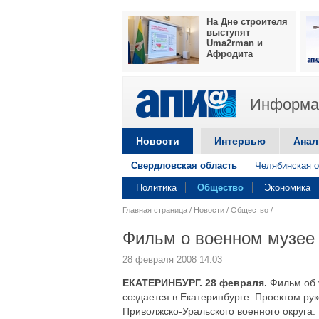
На Дне строителя
выступят
Uma2rman и
Афродита
Информац
Новости
Интервью
Анал
Свердловская область
Челябинская о
Политика
Общество
Экономика
Главная страница
/
Новости
/
Общество
/
Фильм о военном музее 
28 февраля 2008 14:03
ЕКАТЕРИНБУРГ. 28 февраля.
Фильм об 
создается в Екатеринбурге. Проектом р
Приволжско-Уральского военного округа.