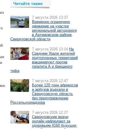
Читайте также
из
7 августа 2026 13:37
Временно ограничено
движение на участке
го
региональной автодороги
в Артемовском районе
Свердловской области
ый
7 августа 2026 13:14
На
Среднем Урале жителей
оме
подтопленных территорий
вакцинируют против
ти
гепатита А и брюшного
тифа
7 августа 2026 12:47
Более 120 тонн абрикосов
ми.
и арбузов въехали в
Свердловскую область
без предупреждение
Россельхознадзора
7 августа 2026 12:27
Свердловские врачи
онлайн наблюдают за
здоровьем 4160 будущих