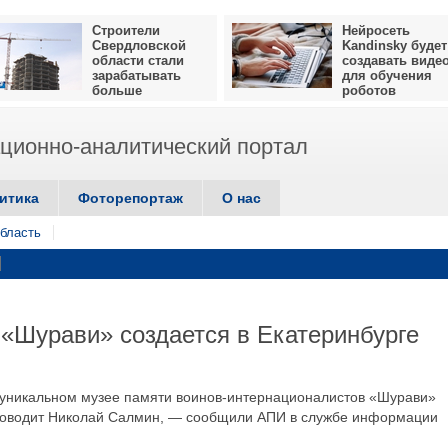
Строители
Нейросеть
Свердловской
Kandinsky будет
области стали
создавать виде
зарабатывать
для обучения
больше
роботов
ионно-аналитический портал
итика
Фоторепортаж
О нас
бласть
«Шурави» создается в Екатеринбурге
уникальном музее памяти воинов-интернационалистов «Шурави»
уководит Николай Салмин, — сообщили АПИ в службе информации