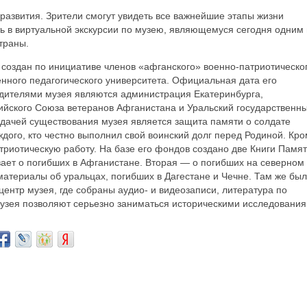
 развития. Зрители смогут увидеть все важнейшие этапы жизни
ть в виртуальной экскурсии по музею, являющемуся сегодня одним 
траны.
 создан по инициативе членов «афганского» военно-патриотическо
енного педагогического университета. Официальная дата его
едителями музея являются администрация Екатеринбурга,
ийского Союза ветеранов Афганистана и Уральский государственн
адачей существования музея является защита памяти о солдате
ждого, кто честно выполнил свой воинский долг перед Родиной. Кр
триотическую работу. На базе его фондов создано две Книги Памя
вает о погибших в Афганистане. Вторая — о погибших на северном
атериалы об уральцах, погибших в Дагестане и Чечне. Там же был
нтр музея, где собраны аудио- и видеозаписи, литература по
музея позволяют серьезно заниматься историческими исследования