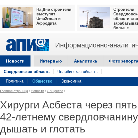
На Дне строителя
Строители
выступят
Свердловск
Uma2rman и
области ста
Афродита
зарабатыва
больше
Информационно-аналитич
Новости
Интервью
Аналитика
Фоторепорт
Свердловская область
Челябинская область
Политика
Общество
Экономика
Главная страница
/
Новости
/
Общество
/
Хирурги Асбеста через пять
42-летнему свердловчанин
дышать и глотать