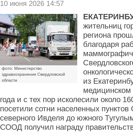
10 июня 2026 14:57
ЕКАТЕРИНБУ
жительниц го
региона про
благодаря ра
маммографиче
Свердловског
фото: Министерство
онкологическ
здравоохранения Свердловской
из Екатеринб
области
медицинском 
года и с тех пор исколесили около 1
посетили сотни населенных пунктов 
северного Ивделя до южного Тугулым
СООД получил награду правительст