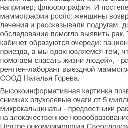
например, флюорография. И постепе
маммографии росло: женщины возв
лечения и рассказывали подругам, д
обследование помогло выявить рак.
кабинет образуются очереди: пациен
приезда, а мы вдохновляемся тем, ч
помогаем спасать жизни людей», - р
рентген-лаборант выездной маммог
СООД Наталья Горева.
Высокоинформативная картинка позв
снимках опухолевые очаги от 5 мил
микрокальцинаты - предвестники рак
на злокачественное новообразовани
Центре онкомаммологии Свердловско