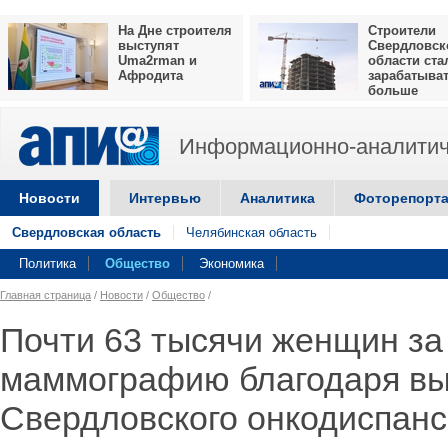
На Дне строителя
Строители
выступят
Свердловск
Uma2rman и
области ста
Афродита
зарабатыва
больше
Информационно-аналитич
Новости
Интервью
Аналитика
Фоторепорт
Свердловская область
Челябинская область
Политика
Общество
Экономика
Главная страница
/
Новости
/
Общество
/
Почти 63 тысячи женщин за
маммографию благодаря вы
Свердловского онкодиспан