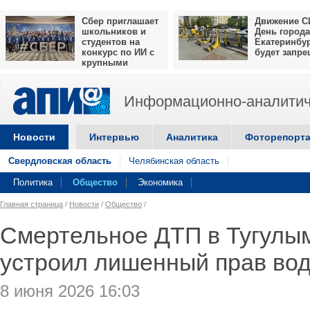
Сбер приглашает
Движение С
школьников и
День города
студентов на
Екатеринбу
конкурс по ИИ с
будет запр
крупными
призами
Информационно-аналитич
Новости
Интервью
Аналитика
Фоторепорт
Свердловская область
Челябинская область
Политика
Общество
Экономика
Главная страница
/
Новости
/
Общество
/
Смертельное ДТП в Тугулы
устроил лишенный прав во
8 июня 2026 16:03