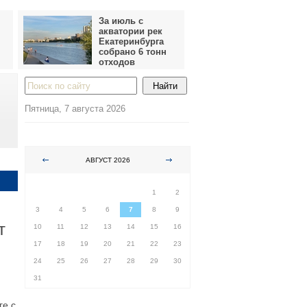
За июль с
акватории рек
Екатеринбурга
собрано 6 тонн
отходов
Пятница, 7 августа 2026
АВГУСТ 2026
ПН
ВТ
СР
ЧТ
ПТ
СБ
ВС
1
2
3
4
5
6
7
8
9
т
10
11
12
13
14
15
16
17
18
19
20
21
22
23
24
25
26
27
28
29
30
31
ге с