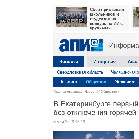
Сбер приглашает
школьников и
студентов на
конкурс по ИИ с
крупными
призами
Информац
Новости
Интервью
Анал
Свердловская область
Челябинская о
Политика
Общество
Экономика
Главная страница
/
Новости
/
Общество
/
В Екатеринбурге первый
без отключения горячей
8 мая 2026 13:16