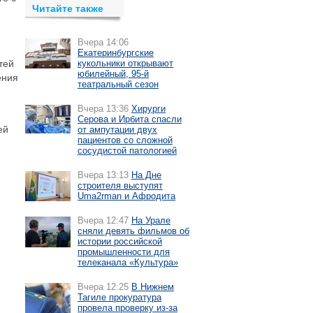
Читайте также
Вчера 14:06
Екатеринбургские
тей
кукольники открывают
юбилейный, 95-й
ения
театральный сезон
Вчера 13:36
Хирурги
Серова и Ирбита спасли
ей
от ампутации двух
пациентов со сложной
сосудистой патологией
Вчера 13:13
На Дне
строителя выступят
Uma2rman и Афродита
Вчера 12:47
На Урале
сняли девять фильмов об
истории российской
промышленности для
телеканала «Культура»
Вчера 12:25
В Нижнем
Тагиле прокуратура
провела проверку из-за