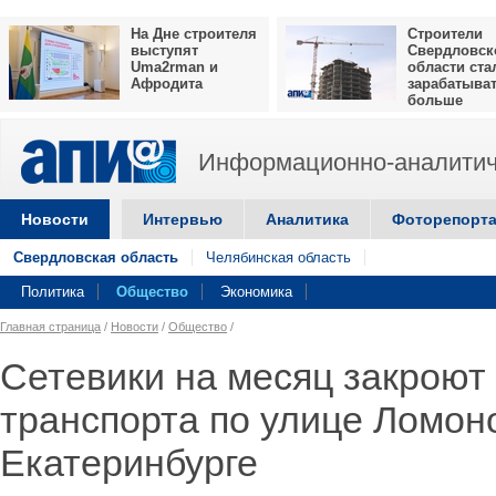
На Дне строителя
Строители
выступят
Свердловск
Uma2rman и
области ста
Афродита
зарабатыва
больше
Информационно-аналитич
Новости
Интервью
Аналитика
Фоторепорт
Свердловская область
Челябинская область
Политика
Общество
Экономика
Главная страница
/
Новости
/
Общество
/
Сетевики на месяц закроют
транспорта по улице Ломон
Екатеринбурге