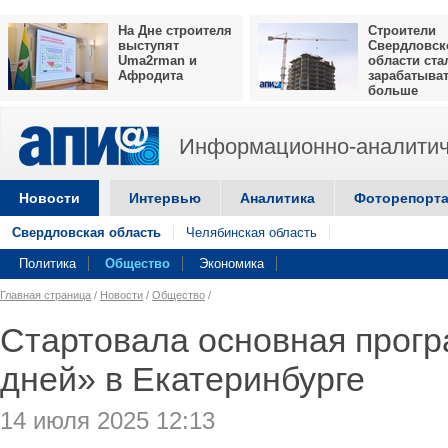
На Дне строителя
Строители
выступят
Свердловск
Uma2rman и
области ста
Афродита
зарабатыва
больше
Информационно-аналитич
Новости
Интервью
Аналитика
Фоторепорт
Свердловская область
Челябинская область
Политика
Общество
Экономика
Главная страница
/
Новости
/
Общество
/
Стартовала основная прог
дней» в Екатеринбурге
14 июля 2025 12:13