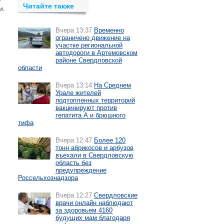
Читайте также
и.
Вчера 13:37
Временно
ограничено движение на
участке региональной
автодороги в Артемовском
районе Свердловской
области
Вчера 13:14
На Среднем
Урале жителей
подтопленных территорий
вакцинируют против
гепатита А и брюшного
тифа
Вчера 12:47
Более 120
тонн абрикосов и арбузов
въехали в Свердловскую
область без
предупреждение
Россельхознадзора
Вчера 12:27
Свердловские
врачи онлайн наблюдают
за здоровьем 4160
будущих мам благодаря