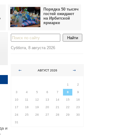
Порядка 50 тысяч
гостей ожидают
о
на Ирбитской
ярмарке
Суббота, 8 августа 2026
АВГУСТ 2026
ПН
ВТ
СР
ЧТ
ПТ
СБ
ВС
1
2
3
4
5
6
7
8
9
10
11
12
13
14
15
16
17
18
19
20
21
22
23
24
25
26
27
28
29
30
31
да и
м