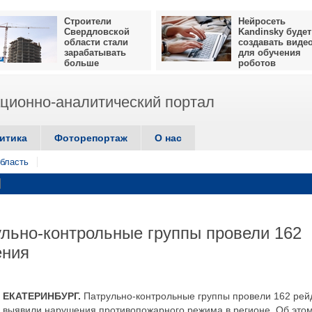
Строители
Нейросеть
Свердловской
Kandinsky будет
области стали
создавать виде
зарабатывать
для обучения
больше
роботов
ионно-аналитический портал
итика
Фоторепортаж
О нас
бласть
льно-контрольные группы провели 162
ения
ЕКАТЕРИНБУРГ.
Патрульно-контрольные группы провели 162 рей
выявили нарушения противопожарного режима в регионе. Об это