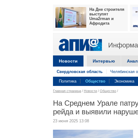
На Дне строителя
выступят
Uma2rman и
Афродита
Информац
Новости
Интервью
Анал
Свердловская область
Челябинская о
Политика
Общество
Экономика
Главная страница
/
Новости
/
Общество
/
На Среднем Урале патру
рейда и выявили наруш
23 июня 2025 13:08