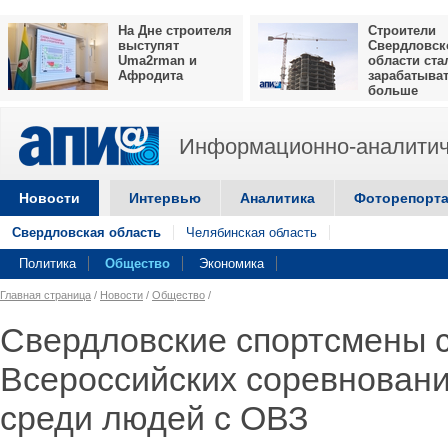
На Дне строителя
Строители
выступят
Свердловск
Uma2rman и
области ста
Афродита
зарабатыва
больше
Информационно-аналитич
Новости
Интервью
Аналитика
Фоторепорт
Свердловская область
Челябинская область
Политика
Общество
Экономика
Главная страница
/
Новости
/
Общество
/
Свердловские спортсмены 
Всероссийских соревновани
среди людей с ОВЗ