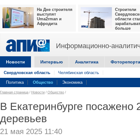
На Дне строителя
Строители
выступят
Свердловск
Uma2rman и
области ста
Афродита
зарабатыва
больше
Информационно-аналитич
Новости
Интервью
Аналитика
Фоторепорт
Свердловская область
Челябинская область
Политика
Общество
Экономика
Главная страница
/
Новости
/
Общество
/
В Екатеринбурге посажено 
деревьев
21 мая 2025 11:40