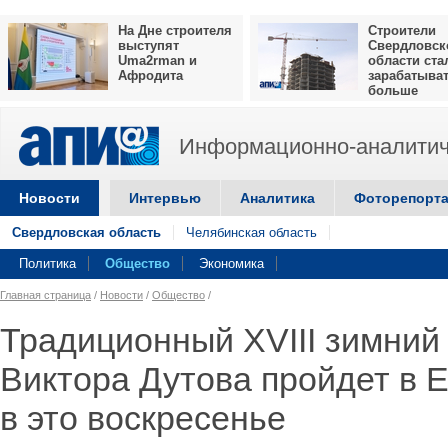
На Дне строителя
Строители
выступят
Свердловск
Uma2rman и
области ста
Афродита
зарабатыва
больше
Информационно-аналитич
Новости
Интервью
Аналитика
Фоторепорт
Свердловская область
Челябинская область
Политика
Общество
Экономика
Главная страница
/
Новости
/
Общество
/
Традиционный XVIII зимни
Виктора Дутова пройдет в 
в это воскресенье