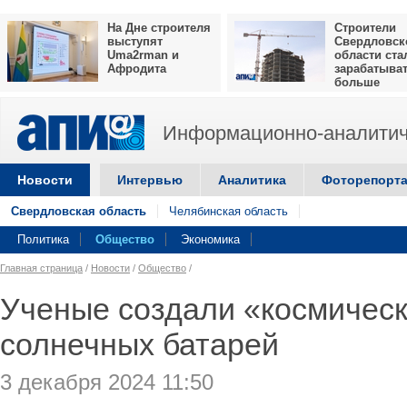
На Дне строителя
Строители
выступят
Свердловск
Uma2rman и
области ста
Афродита
зарабатыва
больше
Информационно-аналитич
Новости
Интервью
Аналитика
Фоторепорт
Свердловская область
Челябинская область
Политика
Общество
Экономика
Главная страница
/
Новости
/
Общество
/
Ученые создали «космичес
солнечных батарей
3 декабря 2024 11:50