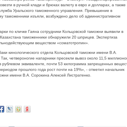
везти в ручной клади и брюках валюту в евро и долларах, а также
-служба Уральского таможенного управления. Превышение в
мму таможенники изъяли, возбуждено дело об административном
арки по кличке Гаяна сотрудники Кольцовской таможни выявили в
 Казахстана таможенники обнаружили 20 шприцев. Экспертиза
сильнодействующим веществом «соматотропин».
баки кинологического отдела Кольцовской таможни имени В.А.
Так, четвероногие напарники пресекли вывоз около 11,5 миллионо
в рублевом эквиваленте, почти 53 килограмма запрещенных вещест
 периодом прошлого года рост почти на 19%», - отметил начальник
ожни имени В.А. Сорокина Алексей Листратенко.