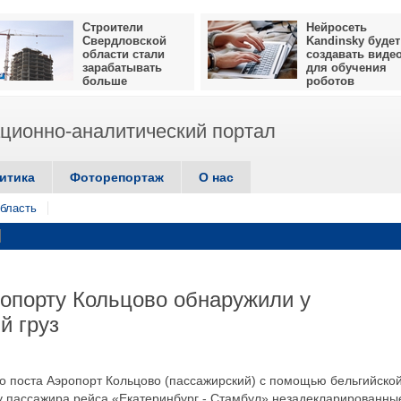
Строители
Нейросеть
Свердловской
Kandinsky будет
области стали
создавать виде
зарабатывать
для обучения
больше
роботов
ионно-аналитический портал
итика
Фоторепортаж
О нас
бласть
опорту Кольцово обнаружили у
й груз
о поста Аэропорт Кольцово (пассажирский) с помощью бельгийско
 у пассажира рейса «Екатеринбург - Стамбул» незадекларированны