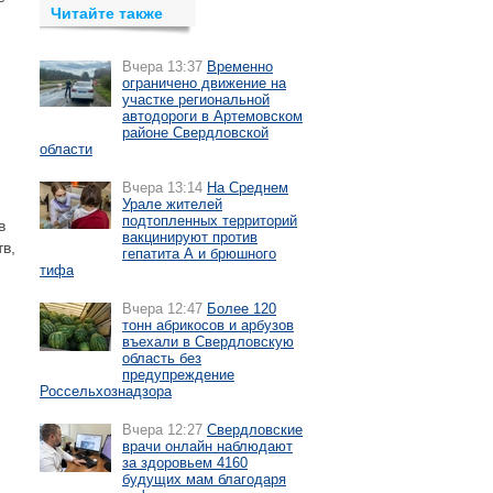
Читайте также
Вчера 13:37
Временно
ограничено движение на
участке региональной
автодороги в Артемовском
районе Свердловской
области
Вчера 13:14
На Среднем
Урале жителей
подтопленных территорий
в
вакцинируют против
в,
гепатита А и брюшного
тифа
Вчера 12:47
Более 120
тонн абрикосов и арбузов
въехали в Свердловскую
область без
предупреждение
Россельхознадзора
Вчера 12:27
Свердловские
врачи онлайн наблюдают
за здоровьем 4160
будущих мам благодаря