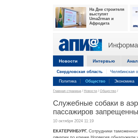
На Дне строителя
выступят
Uma2rman и
Афродита
Информац
Новости
Интервью
Анал
Свердловская область
Челябинская о
Политика
Общество
Экономика
Главная страница
/
Новости
/
Общество
/
Служебные собаки в аэр
пассажиров запрещенны
10 октября 2024 11:19
ЕКАТЕРИНБУРГ.
Сотрудники таможенног
овчарки по кличке Норвегия обнаружили