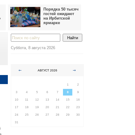
Порядка 50 тысяч
гостей ожидают
о
на Ирбитской
ярмарке
Суббота, 8 августа 2026
АВГУСТ 2026
ПН
ВТ
СР
ЧТ
ПТ
СБ
ВС
1
2
3
4
5
6
7
8
9
10
11
12
13
14
15
16
17
18
19
20
21
22
23
24
25
26
27
28
29
30
31
й
е