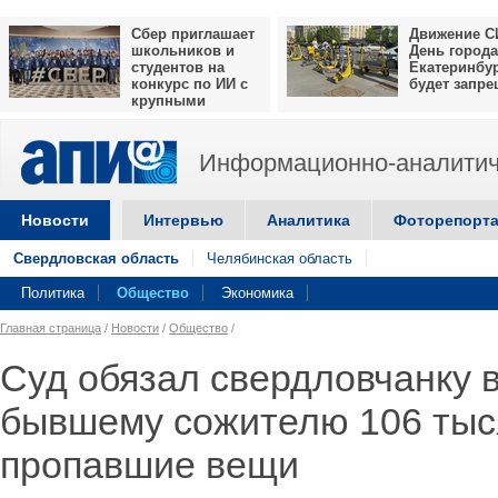
Сбер приглашает
Движение С
школьников и
День города
студентов на
Екатеринбу
конкурс по ИИ с
будет запр
крупными
призами
Информационно-аналитич
Новости
Интервью
Аналитика
Фоторепорт
Свердловская область
Челябинская область
Политика
Общество
Экономика
Главная страница
/
Новости
/
Общество
/
Суд обязал свердловчанку 
бывшему сожителю 106 тыс
пропавшие вещи