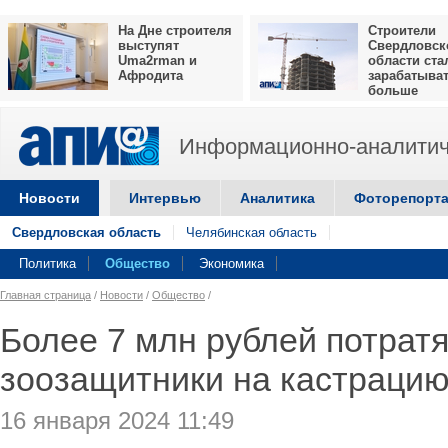
На Дне строителя
Строители
выступят
Свердловск
Uma2rman и
области ста
Афродита
зарабатыва
больше
Информационно-аналитич
Новости
Интервью
Аналитика
Фоторепорт
Свердловская область
Челябинская область
Политика
Общество
Экономика
Главная страница
/
Новости
/
Общество
/
Более 7 млн рублей потратя
зоозащитники на кастраци
16 января 2024 11:49