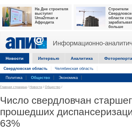
На Дне строителя
Строители
выступят
Свердловск
Uma2rman и
области ста
Афродита
зарабатыва
больше
Информационно-аналитич
Новости
Интервью
Аналитика
Фоторепорт
Свердловская область
Челябинская область
Политика
Общество
Экономика
Главная страница
/
Новости
/
Общество
/
Число свердловчан старшег
прошедших диспансеризаци
63%