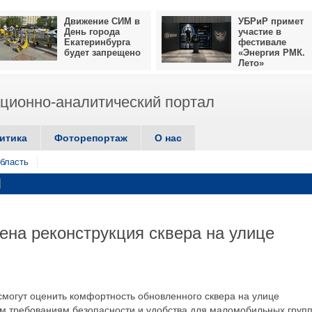
Движение СИМ в
УБРиР примет
День города
участие в
Екатеринбурга
фестивале
будет запрещено
«Энергия РМК.
Лето»
ионно-аналитический портал
итика
Фоторепортаж
О нас
бласть
ена реконструкция сквера на улице
смогут оценить комфортность обновленного сквера на улице
м требованиям безопасности и удобства для маломобильных груп