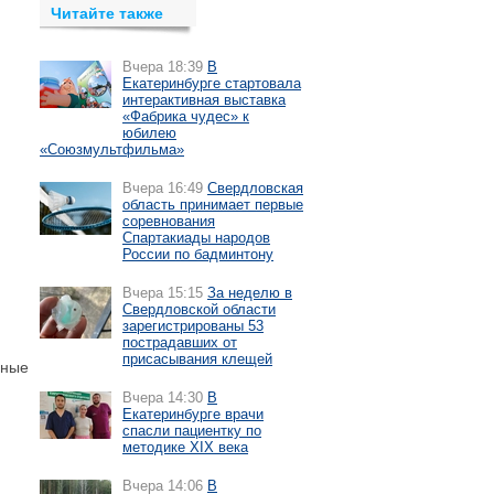
Читайте также
Вчера 18:39
В
Екатеринбурге стартовала
интерактивная выставка
«Фабрика чудес» к
юбилею
«Союзмультфильма»
Вчера 16:49
Свердловская
область принимает первые
соревнования
Спартакиады народов
России по бадминтону
Вчера 15:15
За неделю в
Свердловской области
зарегистрированы 53
пострадавших от
присасывания клещей
еные
Вчера 14:30
В
Екатеринбурге врачи
спасли пациентку по
методике XIX века
Вчера 14:06
В