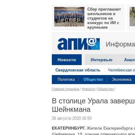
Сбер приглашает
школьников и
студентов на
конкурс по ИИ с
крупными
призами
Информац
Новости
Интервью
Анал
Свердловская область
Челябинская о
Политика
Общество
Экономика
Главная страница
/
Новости
/
Общество
/
В столице Урала заверш
Шейнкмана
26 августа 2020 16:50
ЕКАТЕРИНБУРГ.
Жители Екатеринбурга 
Шейнкмана, 19, отныне отвечающего все