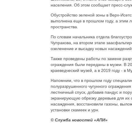
населения. Об этом сообщает пресс-слу
Обустройство зеленой зоны в Верх-Исетс
выполнена еще в прошлом году, а этим л
пространства.
По словам начальника отдела благоустр
Чупракова, на втором этапе заасфальти
озеленение и высадку новых насаждений
Также проведены работы по замене разр
ограждения были переданы в музеи. В 20
краеведческий музей, а в 2019 году - в М
Напомним, что в прошлом году специалис
полуразрушенного чугунного ограждения
лестничный спуск, добавив пандус и пор
экранирующую обрезку деревьев для их 
насаждения, восстановили газоны, вылож
установки скамеек и урн.
© Служба новостей «АПИ»