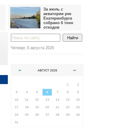
За июль с
акватории рек
Екатеринбурга
собрано 6 тонн
отходов
Четверг, 6 августа 2026
АВГУСТ 2026
ПН
ВТ
СР
ЧТ
ПТ
СБ
ВС
1
2
3
4
5
6
7
8
9
10
11
12
13
14
15
16
17
18
19
20
21
22
23
24
25
26
27
28
29
30
31
п