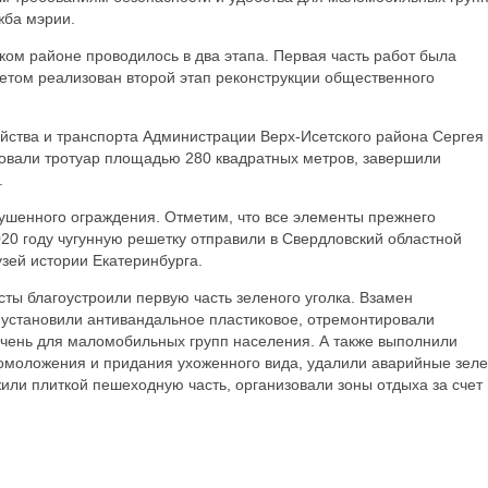
жба мэрии.
ком районе проводилось в два этапа. Первая часть работ была
етом реализован второй этап реконструкции общественного
ойства и транспорта Администрации Верх-Исетского района Сергея
ровали тротуар площадью 280 квадратных метров, завершили
.
ушенного ограждения. Отметим, что все элементы прежнего
20 году чугунную решетку отправили в Свердловский областной
узей истории Екатеринбурга.
ты благоустроили первую часть зеленого уголка. Взамен
 установили антивандальное пластиковое, отремонтировали
учень для маломобильных групп населения. А также выполнили
омоложения и придания ухоженного вида, удалили аварийные зел
или плиткой пешеходную часть, организовали зоны отдыха за счет