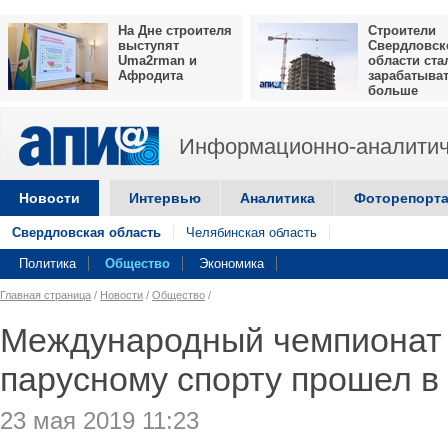
На Дне строителя
Строители
выступят
Свердловск
Uma2rman и
области ста
Афродита
зарабатыва
больше
Информационно-аналитич
Новости
Интервью
Аналитика
Фоторепорт
Свердловская область
Челябинская область
Политика
Общество
Экономика
Главная страница
/
Новости
/
Общество
/
Международный чемпионат 
парусному спорту прошел в
23 мая 2019 11:23