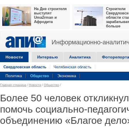
На Дне строителя
Строители
выступят
Свердловск
Uma2rman и
области ста
Афродита
зарабатыва
больше
Информационно-аналитич
Новости
Интервью
Аналитика
Фоторепорт
Свердловская область
Челябинская область
Политика
Общество
Экономика
Главная страница
/
Новости
/
Общество
/
Более 50 человек откликнул
помочь социально-педагоги
объединению «Благое дело