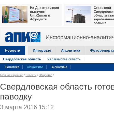
На Дне строителя
Строители
выступят
Свердловск
Uma2rman и
области ста
Афродита
зарабатыва
больше
Информационно-аналитич
Новости
Интервью
Аналитика
Фоторепорт
Свердловская область
Челябинская область
Политика
Общество
Экономика
Главная страница
/
Новости
/
Общество
/
Свердловская область гото
паводку
3 марта 2016 15:12