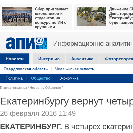
Сбер приглашает
Движение С
школьников и
День города
студентов на
Екатеринбу
конкурс по ИИ с
будет запр
крупными
призами
Информационно-аналитич
Новости
Интервью
Аналитика
Фоторепорт
Свердловская область
Челябинская область
Политика
Общество
Экономика
Главная страница
/
Новости
/
Общество
/
Екатеринбургу вернут четы
26 февраля 2016 11:49
ЕКАТЕРИНБУРГ.
В четырех екатерин