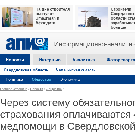
На Дне строителя
Строители
выступят
Свердловск
Uma2rman и
области ста
Афродита
зарабатыва
больше
Информационно-аналитич
Новости
Интервью
Аналитика
Фоторепорт
Свердловская область
Челябинская область
Политика
Общество
Экономика
Главная страница
/
Новости
/
Общество
/
Через систему обязательно
страхования оплачиваются 
медпомощи в Свердловской