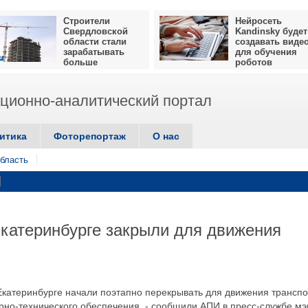
Строители
Нейросеть
Свердловской
Kandinsky будет
области стали
создавать виде
зарабатывать
для обучения
больше
роботов
ионно-аналитический портал
итика
Фоторепортаж
О нас
бласть
катеринбурге закрыли для движения
Екатеринбурге начали поэтапно перекрывать для движения трансп
ерно-технического обеспечения, - сообщили АПИ в пресс-службе мэ