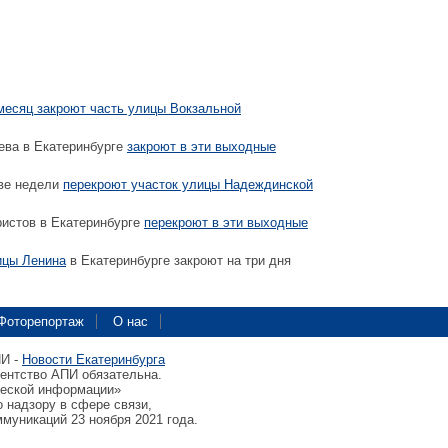
месяц закроют часть улицы Вокзальной
ева в Екатеринбурге
закроют в эти выходные
две недели
перекроют участок улицы Надеждинской
истов в Екатеринбурге
перекроют в эти выходные
ицы Ленина
в Екатеринбурге закроют на три дня
Фоторепортаж
О нас
ПИ -
Новости Екатеринбурга
гентство АПИ обязательна.
ческой информации»
 надзору в сфере связи,
муникаций 23 ноября 2021 года.