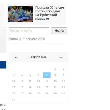
Порядка 50 тысяч
гостей ожидают
о
на Ирбитской
ярмарке
Пятница, 7 августа 2026
АВГУСТ 2026
ПН
ВТ
СР
ЧТ
ПТ
СБ
ВС
1
2
3
4
5
6
7
8
9
10
11
12
13
14
15
16
17
18
19
20
21
22
23
24
25
26
27
28
29
30
31
орта
рии.