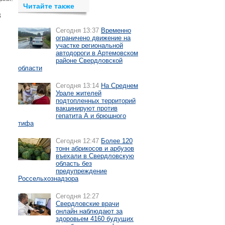
Читайте также
3
Сегодня 13:37
Временно
ограничено движение на
участке региональной
автодороги в Артемовском
районе Свердловской
области
Сегодня 13:14
На Среднем
Урале жителей
подтопленных территорий
вакцинируют против
гепатита А и брюшного
тифа
Сегодня 12:47
Более 120
тонн абрикосов и арбузов
въехали в Свердловскую
область без
предупреждение
Россельхознадзора
Сегодня 12:27
Свердловские врачи
онлайн наблюдают за
здоровьем 4160 будущих