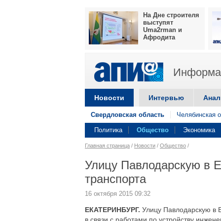
На Дне строителя
выступят
Uma2rman и
Афродита
Информац
Новости
Интервью
Анал
Свердловская область
Челябинская о
Политика
Общество
Экономика
Главная страница
/
Новости
/
Общество
/
Улицу Павлодарскую в Е
транспорта
16 октября 2015 09:32
ЕКАТЕРИНБУРГ.
Улицу Павлодарскую в 
в связи с работами по устройству инжен