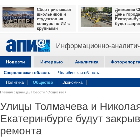
Сбер приглашает
Движение С
школьников и
День города
студентов на
Екатеринбу
конкурс по ИИ с
будет запр
крупными
призами
Информационно-аналитич
Новости
Интервью
Аналитика
Фоторепорт
Свердловская область
Челябинская область
Политика
Общество
Экономика
Главная страница
/
Новости
/
Общество
/
Улицы Толмачева и Николая
Екатеринбурге будут закрыв
ремонта