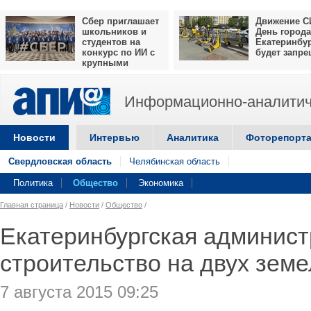
Сбер приглашает
Движение С
школьников и
День города
студентов на
Екатеринбу
конкурс по ИИ с
будет запр
крупными
призами
Информационно-аналитич
Новости
Интервью
Аналитика
Фоторепорт
Свердловская область
Челябинская область
Политика
Общество
Экономика
Главная страница
/
Новости
/
Общество
/
Екатеринбургская админист
строительство на двух зем
7 августа 2015 09:25