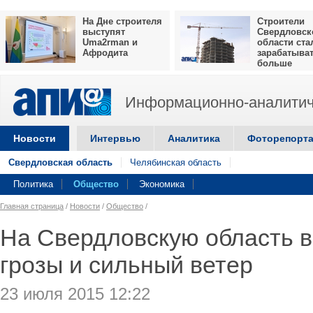
На Дне строителя
Строители
выступят
Свердловск
Uma2rman и
области ста
Афродита
зарабатыва
больше
Информационно-аналитич
Новости
Интервью
Аналитика
Фоторепорт
Свердловская область
Челябинская область
Политика
Общество
Экономика
Главная страница
/
Новости
/
Общество
/
На Свердловскую область в
грозы и сильный ветер
23 июля 2015 12:22