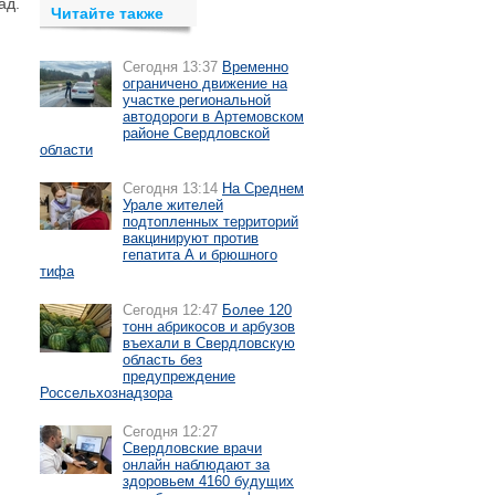
ад.
Читайте также
Сегодня 13:37
Временно
ограничено движение на
участке региональной
автодороги в Артемовском
районе Свердловской
области
Сегодня 13:14
На Среднем
Урале жителей
подтопленных территорий
вакцинируют против
гепатита А и брюшного
тифа
Сегодня 12:47
Более 120
тонн абрикосов и арбузов
въехали в Свердловскую
область без
предупреждение
Россельхознадзора
Сегодня 12:27
Свердловские врачи
онлайн наблюдают за
здоровьем 4160 будущих