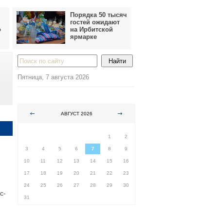
Порядка 50 тысяч
гостей ожидают
о
на Ирбитской
ярмарке
Пятница, 7 августа 2026
АВГУСТ 2026
ПН
ВТ
СР
ЧТ
ПТ
СБ
ВС
1
2
3
4
5
6
7
8
9
10
11
12
13
14
15
16
17
18
19
20
21
22
23
24
25
26
27
28
29
30
с-
31