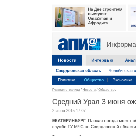
На Дне строителя
выступят
Uma2rman и
Афродита
Информац
Новости
Интервью
Анал
Свердловская область
Челябинская о
Политика
Общество
Экономика
Главная страница
/
Новости
/
Общество
/
Средний Урал 3 июня ож
2 июня 2015 17:07
ЕКАТЕРИНБУРГ
. Плохая погода может 
службе ГУ МЧС по Свердловской области