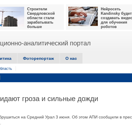
Строители
Нейросеть
Свердловской
Kandinsky будет
области стали
создавать виде
зарабатывать
для обучения
больше
роботов
ионно-аналитический портал
итика
Фоторепортаж
О нас
бласть
идают гроза и сильные дожди
обрушиться на Средний Урал 3 июня. Об этом АПИ сообщили в прес
.