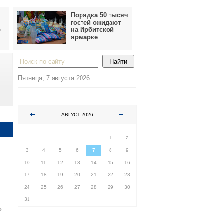
Порядка 50 тысяч
гостей ожидают
о
на Ирбитской
ярмарке
Пятница, 7 августа 2026
АВГУСТ 2026
ПН
ВТ
СР
ЧТ
ПТ
СБ
ВС
1
2
3
4
5
6
7
8
9
10
11
12
13
14
15
16
17
18
19
20
21
22
23
24
25
26
27
28
29
30
31
»