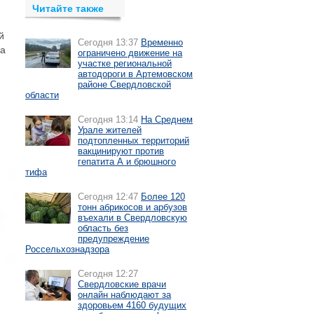
Читайте также
й
Сегодня 13:37
Временно
на
ограничено движение на
участке региональной
автодороги в Артемовском
районе Свердловской
области
Сегодня 13:14
На Среднем
Урале жителей
подтопленных территорий
вакцинируют против
гепатита А и брюшного
тифа
Сегодня 12:47
Более 120
тонн абрикосов и арбузов
въехали в Свердловскую
область без
предупреждение
Россельхознадзора
Сегодня 12:27
Свердловские врачи
онлайн наблюдают за
здоровьем 4160 будущих