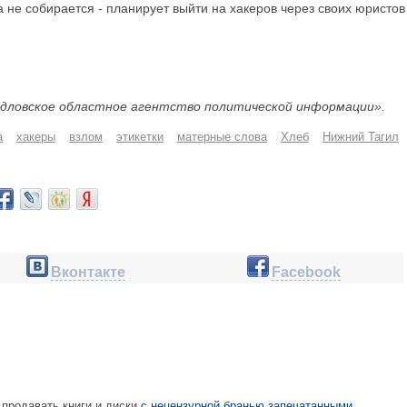
не собирается - планирует выйти на хакеров через своих юристов
дловское областное агентство политической информации».
а
хакеры
взлом
этикетки
матерные слова
Хлеб
Нижний Тагил
Вконтакте
Facebook
продавать книги и диски
с нецензурной бранью запечатанными