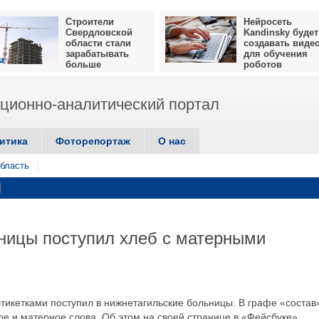
Строители
Нейросеть
Свердловской
Kandinsky будет
области стали
создавать виде
зарабатывать
для обучения
больше
роботов
ионно-аналитический портал
итика
Фоторепортаж
О нас
бласть
ницы поступил хлеб с матерными
тикетками поступил в нижнетагильские больницы. В графе «состав
е и матерное слова. Об этом на своей странице в «Фейсбуке»