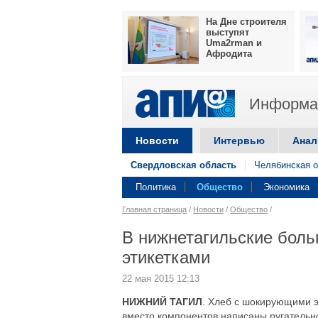
На Дне строителя
выступят
Uma2rman и
Афродита
Информац
Новости
Интервью
Анал
Свердловская область
Челябинская о
Политика
Общество
Экономика
Главная страница
/
Новости
/
Общество
/
В нижнетагильские боль
этикетками
22 мая 2015 12:13
НИЖНИЙ ТАГИЛ
. Хлеб с шокирующими э
вместо компонентов написаны ругательно