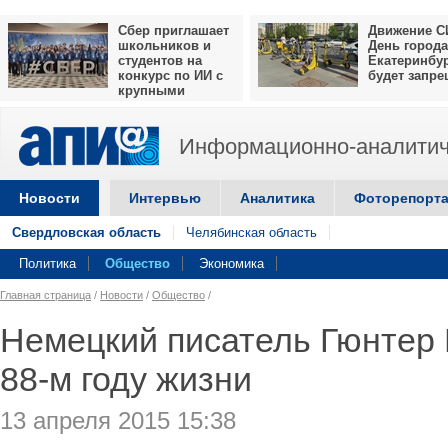
Сбер приглашает
Движение С
школьников и
День города
студентов на
Екатеринбу
конкурс по ИИ с
будет запр
крупными
призами
Информационно-аналитич
Новости
Интервью
Аналитика
Фоторепорт
Свердловская область
Челябинская область
Политика
Общество
Экономика
Главная страница
/
Новости
/
Общество
/
Немецкий писатель Гюнтер 
88-м году жизни
13 апреля 2015 15:38