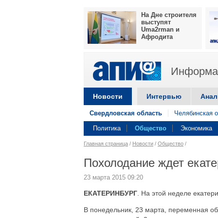
На Дне строителя
выступят
Uma2rman и
Афродита
Информац
Новости
Интервью
Анал
Свердловская область
Челябинская о
Политика
Общество
Экономика
Главная страница
/
Новости
/
Общество
/
Похолодание ждет екате
23 марта 2015 09:20
ЕКАТЕРИНБУРГ
. На этой неделе екатер
В понедельник, 23 марта, переменная обл