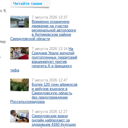
Читайте также
с 9,
7 августа 2026 13:37
Временно ограничено
движение на участке
региональной автодороги
в Артемовском районе
Свердловской области
тер
7 августа 2026 13:14
На
Среднем Урале жителей
о
подтопленных территорий
вакцинируют против
гепатита А и брюшного
тифа
7 августа 2026 12:47
Более 120 тонн абрикосов
и арбузов въехали в
Свердловскую область
без предупреждение
Россельхознадзора
7 августа 2026 12:27
Свердловские врачи
онлайн наблюдают за
здоровьем 4160 будущих