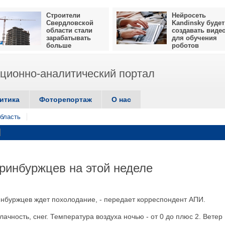
Строители
Нейросеть
Свердловской
Kandinsky будет
области стали
создавать виде
зарабатывать
для обучения
больше
роботов
ионно-аналитический портал
итика
Фоторепортаж
О нас
бласть
ринбуржцев на этой неделе
инбуржцев ждет похолодание, - передает корреспондент АПИ.
ачность, снег. Температура воздуха ночью - от 0 до плюс 2. Ветер