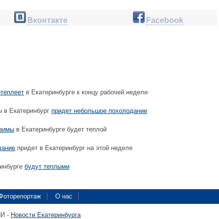
Вконтакте
Facebook
отеплеет
в Екатеринбурге к концу рабочей недели
 в Екатеринбург
придет небольшое похолодание
 зимы
в Екатеринбурге будет теплой
дание
придет в Екатеринбург на этой неделе
инбурге
будут теплыми
Фоторепортаж
О нас
ПИ -
Новости Екатеринбурга