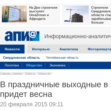
На Дне строителя
Строители
выступят
Свердловск
Uma2rman и
области ста
Афродита
зарабатыва
больше
Информационно-аналитич
Новости
Интервью
Аналитика
Фоторепорт
Свердловская область
Челябинская область
Политика
Общество
Экономика
Главная страница
/
Новости
/
Общество
/
В праздничные выходные в 
придет весна
20 февраля 2015 09:11