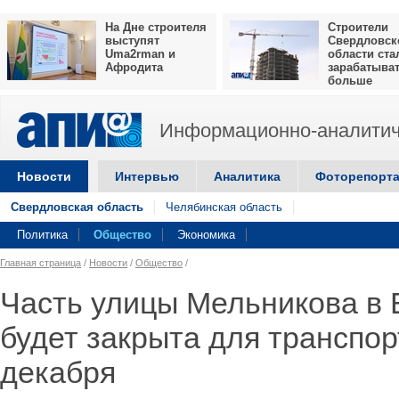
На Дне строителя
Строители
выступят
Свердловск
Uma2rman и
области ста
Афродита
зарабатыва
больше
Информационно-аналитич
Новости
Интервью
Аналитика
Фоторепорт
Свердловская область
Челябинская область
Политика
Общество
Экономика
Главная страница
/
Новости
/
Общество
/
Часть улицы Мельникова в 
будет закрыта для транспорт
декабря