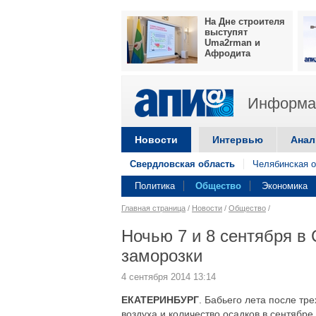
На Дне строителя
выступят
Uma2rman и
Афродита
Информац
Новости
Интервью
Анал
Свердловская область
Челябинская о
Политика
Общество
Экономика
Главная страница
/
Новости
/
Общество
/
Ночью 7 и 8 сентября в
заморозки
4 сентября 2014 13:14
ЕКАТЕРИНБУРГ
. Бабьего лета после тр
воздуха и количество осадков в сентябре