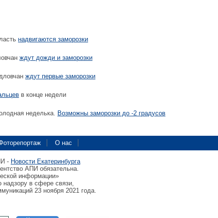
бласть
надвигаются заморозки
ловчан
ждут дожди и заморозки
рдловчан
ждут первые заморозки
альцев
в конце недели
олодная неделька.
Возможны заморозки до -2 градусов
Фоторепортаж
О нас
ПИ -
Новости Екатеринбурга
гентство АПИ обязательна.
ческой информации»
 надзору в сфере связи,
муникаций 23 ноября 2021 года.