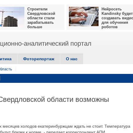
Строители
Нейросеть
Свердловской
Kandinsky будет
области стали
создавать виде
зарабатывать
для обучения
больше
роботов
ионно-аналитический портал
итика
Фоторепортаж
О нас
бласть
 Свердловской области возможны
ех месяцев холодов екатеринбуржцам ждать не стоит. Температура
 будут близки к норме, - передает корреспондент АПИ.