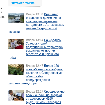
Читайте также
гу
В
Вчера 13:37
Временно
ые,
ограничено движение на
участке региональной
автодороги в Артемовском
районе Свердловской
области
Вчера 13:14
На Среднем
Урале жителей
подтопленных территорий
вакцинируют против
гепатита А и брюшного
тифа
Вчера 12:47
Более 120
тонн абрикосов и арбузов
въехали в Свердловскую
область без
предупреждение
Россельхознадзора
Вчера 12:27
Свердловские
врачи онлайн наблюдают
за здоровьем 4160
будущих мам благодаря