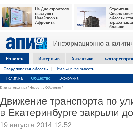
На Дне строителя
Строители
выступят
Свердловск
Uma2rman и
области ста
Афродита
зарабатыва
больше
Информационно-аналитич
Новости
Интервью
Аналитика
Фоторепорт
Свердловская область
Челябинская область
Политика
Общество
Экономика
Главная страница
/
Новости
/
Общество
/
Движение транспорта по ул
в Екатеринбурге закрыли до
19 августа 2014 12:52