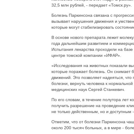
32,5 млн рублей, - передает «Томск.ру».
Болезнь Паркинсона связана с прогресс
вызывает нарушения движения и умствен
которые могут стабилизировать состояние
В основе нового препарата лежит молеку
года дальнейшим развитием и коммерциа
Испытания лекарства проходили на базе
центре томской компании «ИФАР».
«Исследования на животных показали вы
которые поражает болезнь. Он снимает 
движений. Это позволяет надеяться, что
болезни, вернуть человека к нормальной 
медицинских наук Сергей Станкевич.
По его словам, в течение полутора лет 
получить разрешение на проведение клин
не только действенным, но и доступным -
Отметим, что от болезни Паркинсона ча
около 200 тысяч больных, а в мире - бол