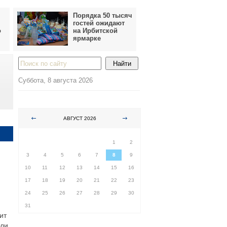
Порядка 50 тысяч
гостей ожидают
о
на Ирбитской
ярмарке
Суббота, 8 августа 2026
АВГУСТ 2026
ПН
ВТ
СР
ЧТ
ПТ
СБ
ВС
1
2
3
4
5
6
7
8
9
10
11
12
13
14
15
16
17
18
19
20
21
22
23
24
25
26
27
28
29
30
31
ит
или