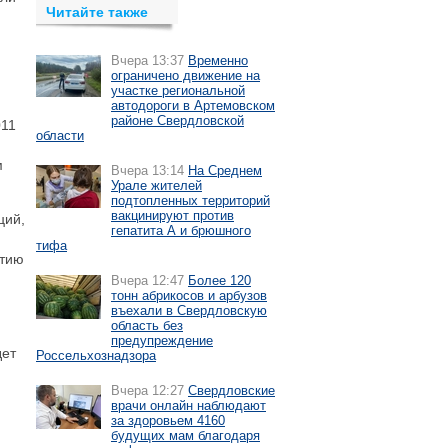
Читайте также
Вчера 13:37
Временно
ограничено движение на
участке региональной
автодороги в Артемовском
районе Свердловской
011
области
м
Вчера 13:14
На Среднем
Урале жителей
подтопленных территорий
вакцинируют против
ций,
гепатита А и брюшного
тифа
итию
Вчера 12:47
Более 120
тонн абрикосов и арбузов
въехали в Свердловскую
область без
предупреждение
дет
Россельхознадзора
Вчера 12:27
Свердловские
врачи онлайн наблюдают
за здоровьем 4160
будущих мам благодаря