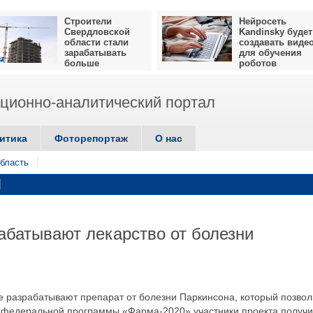
Строители
Нейросеть
Свердловской
Kandinsky будет
области стали
создавать виде
зарабатывать
для обучения
больше
роботов
ионно-аналитический портал
итика
Фоторепортаж
О нас
бласть
абатывают лекарство от болезни
е разрабатывают препарат от болезни Паркинсона, который позвол
ах федеральной программы «Фарма-2020» участники проекта получ