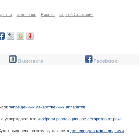
арство
излечение
Рионис
Сергей Станкевич
Вконтакте
Facebook
писок
запрещенных лекарственных аппаратов
ые утверждают, что
изобрели революционное лекарство от рака
удет выделено на закупку лекарств
для свердловчан с редкими