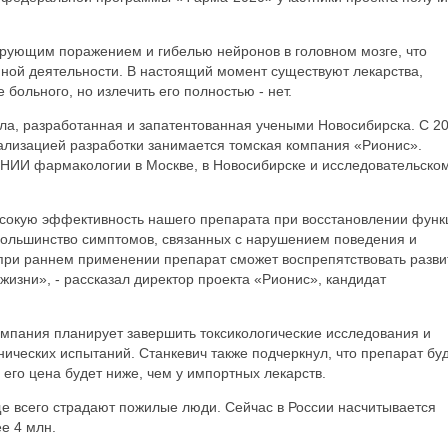
ирующим поражением и гибелью нейронов в головном мозге, что
ной деятельности. В настоящий момент существуют лекарства,
 больного, но излечить его полностью - нет.
ла, разработанная и запатентованная учеными Новосибирска. С 2
лизацией разработки занимается томская компания «Рионис».
 НИИ фармакологии в Москве, в Новосибирске и исследовательско
сокую эффективность нашего препарата при восстановлении функ
большинство симптомов, связанных с нарушением поведения и
 при раннем применении препарат сможет воспрепятствовать разв
жизни», - рассказал директор проекта «Рионис», кандидат
компания планирует завершить токсикологические исследования и
ических испытаний. Станкевич также подчеркнул, что препарат бу
 его цена будет ниже, чем у импортных лекарств.
ще всего страдают пожилые люди. Сейчас в России насчитывается
ее 4 млн.