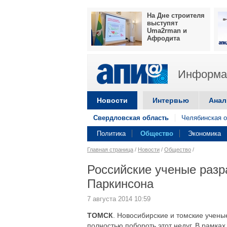
На Дне строителя
выступят
Uma2rman и
Афродита
Информац
Новости
Интервью
Анал
Свердловская область
Челябинская о
Политика
Общество
Экономика
Главная страница
/
Новости
/
Общество
/
Российские ученые разр
Паркинсона
7 августа 2014 10:59
ТОМСК
. Новосибирские и томские учены
полностью побороть этот недуг. В рамк