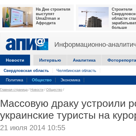
На Дне строителя
Строители
выступят
Свердловск
Uma2rman и
области ста
Афродита
зарабатыва
больше
Информационно-аналитич
Новости
Интервью
Аналитика
Фоторепорт
Свердловская область
Челябинская область
Политика
Общество
Экономика
Главная страница
/
Новости
/
Общество
/
Массовую драку устроили р
украинские туристы на куро
21 июля 2014 10:55