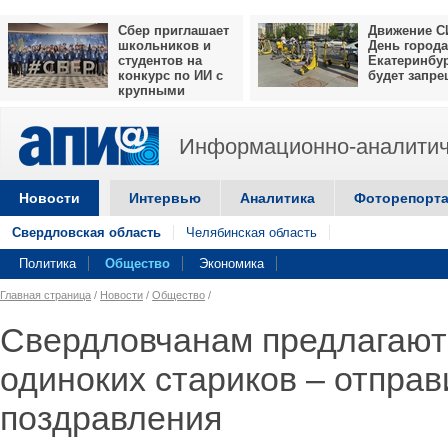
Сбер приглашает
Движение С
школьников и
День города
студентов на
Екатеринбу
конкурс по ИИ с
будет запр
крупными
призами
Информационно-аналитич
Новости
Интервью
Аналитика
Фоторепорт
Свердловская область
Челябинская область
Политика
Общество
Экономика
Главная страница
/
Новости
/
Общество
/
Свердловчанам предлагают
одиноких стариков – отправ
поздравления