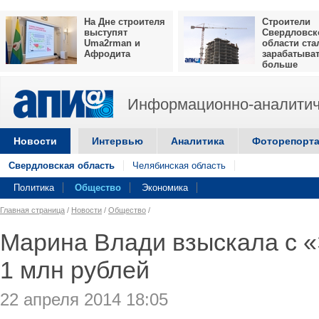
На Дне строителя
Строители
выступят
Свердловск
Uma2rman и
области ста
Афродита
зарабатыва
больше
Информационно-аналитич
Новости
Интервью
Аналитика
Фоторепорт
Свердловская область
Челябинская область
Политика
Общество
Экономика
Главная страница
/
Новости
/
Общество
/
Марина Влади взыскала с «
1 млн рублей
22 апреля 2014 18:05