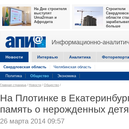
На Дне строителя
Строители
выступят
Свердловск
Uma2rman и
области ста
Афродита
зарабатыва
больше
Информационно-аналитич
Новости
Интервью
Аналитика
Фоторепорт
Свердловская область
Челябинская область
Политика
Общество
Экономика
Главная страница
/
Новости
/
Общество
/
На Плотинке в Екатеринбург
память о нерожденных детя
26 марта 2014 09:57