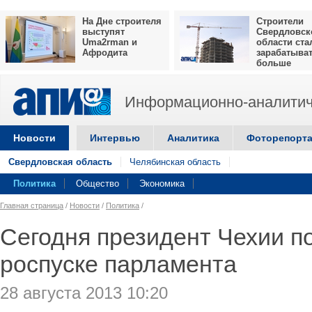
На Дне строителя
Строители
выступят
Свердловск
Uma2rman и
области ста
Афродита
зарабатыва
больше
Информационно-аналитич
Новости
Интервью
Аналитика
Фоторепорт
Свердловская область
Челябинская область
Политика
Общество
Экономика
Главная страница
/
Новости
/
Политика
/
Сегодня президент Чехии п
роспуске парламента
28 августа 2013 10:20