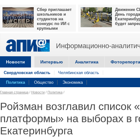
Сбер приглашает
Движение С
школьников и
День города
студентов на
Екатеринбу
конкурс по ИИ с
будет запр
крупными
призами
Информационно-аналитич
Новости
Интервью
Аналитика
Фоторепорт
Свердловская область
Челябинская область
Политика
Общество
Экономика
Главная страница
/
Новости
/
Политика
/
Ройзман возглавил список 
платформы» на выборах в 
Екатеринбурга