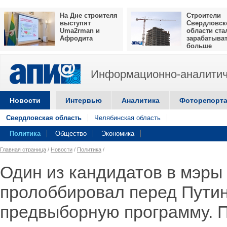
На Дне строителя
Строители
выступят
Свердловск
Uma2rman и
области ста
Афродита
зарабатыва
больше
Информационно-аналитич
Новости
Интервью
Аналитика
Фоторепорт
Свердловская область
Челябинская область
Политика
Общество
Экономика
Главная страница
/
Новости
/
Политика
/
Один из кандидатов в мэры
пролоббировал перед Пути
предвыборную программу. 