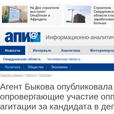
На Дне строителя
Строители
выступят
Свердловск
Uma2rman и
области ста
Афродита
зарабатыва
больше
Информационно-аналитич
Новости
Интервью
Аналитика
Фоторепорт
Свердловская область
Челябинская область
Политика
Общество
Экономика
Главная страница
/
Новости
/
Политика
/
Агент Быкова опубликовала
опровергающие участие оп
агитации за кандидата в де