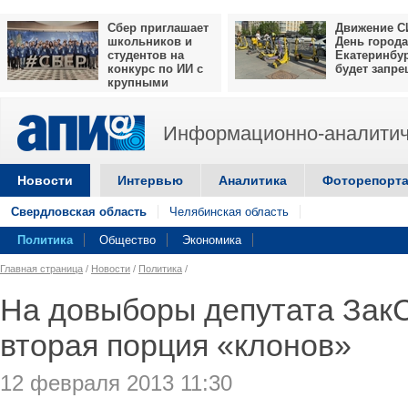
Сбер приглашает
Движение С
школьников и
День города
студентов на
Екатеринбу
конкурс по ИИ с
будет запр
крупными
призами
Информационно-аналитич
Новости
Интервью
Аналитика
Фоторепорт
Свердловская область
Челябинская область
Политика
Общество
Экономика
Главная страница
/
Новости
/
Политика
/
На довыборы депутата Зак
вторая порция «клонов»
12 февраля 2013 11:30