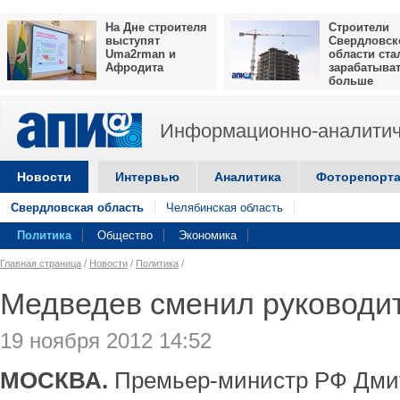
На Дне строителя
Строители
выступят
Свердловск
Uma2rman и
области ста
Афродита
зарабатыва
больше
Информационно-аналитич
Новости
Интервью
Аналитика
Фоторепорт
Свердловская область
Челябинская область
Политика
Общество
Экономика
Главная страница
/
Новости
/
Политика
/
Медведев сменил руководи
19 ноября 2012 14:52
МОСКВА.
Премьер-министр РФ Дми