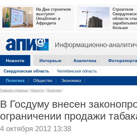
На Дне строителя
Строители
выступят
Свердловск
Uma2rman и
области ста
Афродита
зарабатыва
больше
Информационно-аналитич
Новости
Интервью
Аналитика
Фоторепорт
Свердловская область
Челябинская область
Политика
Общество
Экономика
Главная страница
/
Новости
/
Политика
/
В Госдуму внесен законопро
ограничении продажи табак
4 октября 2012 13:38