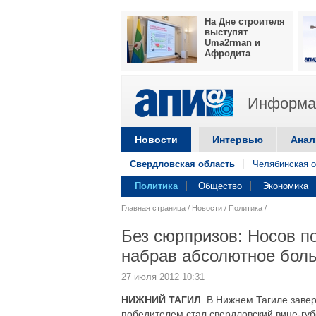
На Дне строителя
выступят
Uma2rman и
Афродита
Информац
Новости
Интервью
Анал
Свердловская область
Челябинская о
Политика
Общество
Экономика
Главная страница
/
Новости
/
Политика
/
Без сюрпризов: Носов п
набрав абсолютное боль
27 июля 2012 10:31
НИЖНИЙ ТАГИЛ
. В Нижнем Тагиле заве
победителем стал свердловский вице-гу