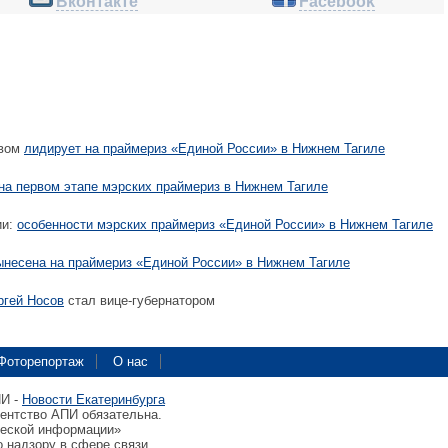
Вконтакте
Facebook
ывом
лидирует на праймериз «Единой России» в Нижнем Тагиле
на первом этапе мэрских праймериз в Нижнем Тагиле
ии:
особенности мэрских праймериз «Единой России» в Нижнем Тагиле
ынесена на праймериз «Единой России» в Нижнем Тагиле
ргей Носов
стал вице-губернатором
Фоторепортаж
О нас
ПИ -
Новости Екатеринбурга
гентство АПИ обязательна.
ческой информации»
 надзору в сфере связи,