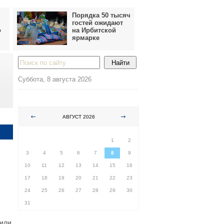
Порядка 50 тысяч
гостей ожидают
о
на Ирбитской
ярмарке
Суббота, 8 августа 2026
АВГУСТ 2026
ПН
ВТ
СР
ЧТ
ПТ
СБ
ВС
1
2
3
4
5
6
7
8
9
10
11
12
13
14
15
16
17
18
19
20
21
22
23
24
25
26
27
28
29
30
31
щили