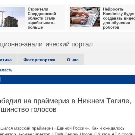
Строители
Нейросеть
Свердловской
Kandinsky будет
области стали
создавать виде
зарабатывать
для обучения
больше
роботов
ионно-аналитический портал
итика
Фоторепортаж
О нас
бласть
обедил на праймериз в Нижнем Тагиле,
шинство голосов
ршился мэрский праймериз «Единой России». Как и ожидалось,
бернатор, экс-гендиректор НТМК Сергей Носов. Об этом АПИ сооб