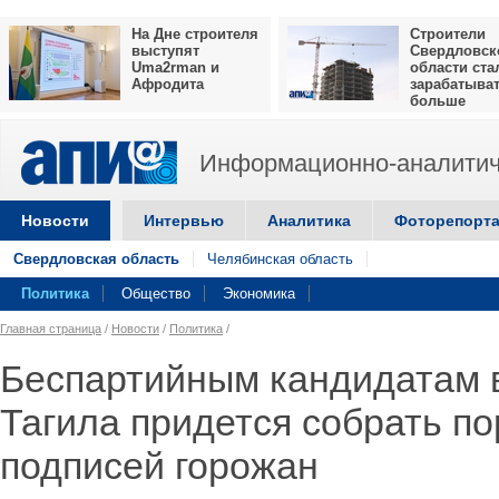
На Дне строителя
Строители
выступят
Свердловск
Uma2rman и
области ста
Афродита
зарабатыва
больше
Информационно-аналитич
Новости
Интервью
Аналитика
Фоторепорт
Свердловская область
Челябинская область
Политика
Общество
Экономика
Главная страница
/
Новости
/
Политика
/
Беспартийным кандидатам 
Тагила придется собрать по
подписей горожан