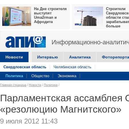
На Дне строителя
Строители
выступят
Свердловск
Uma2rman и
области ста
Афродита
зарабатыва
больше
Информационно-аналитич
Новости
Интервью
Аналитика
Фоторепорт
Свердловская область
Челябинская область
Политика
Общество
Экономика
Главная страница
/
Новости
/
Политика
/
Парламентская ассамблея 
«резолюцию Магнитского»
9 июля 2012 11:43